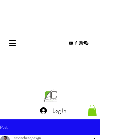
Log In
Post
ansonchengdesign