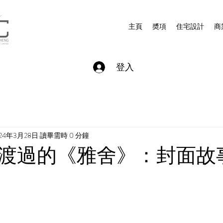
主頁
奬項
住宅設計
商
登入
024年3月28日
讀畢需時 0 分鐘
渡過的《雅舍》：封面故