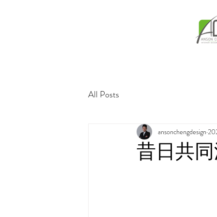
All Posts
ansonchengdesign
2
昔日共同