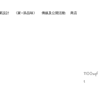
業設計
《家+添品味》
傳媒及公開活動
商店
1100sqf
t