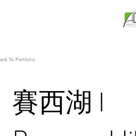
ack To Portfolio
賽西湖 I