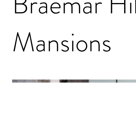
Braemar Hil
Mansions