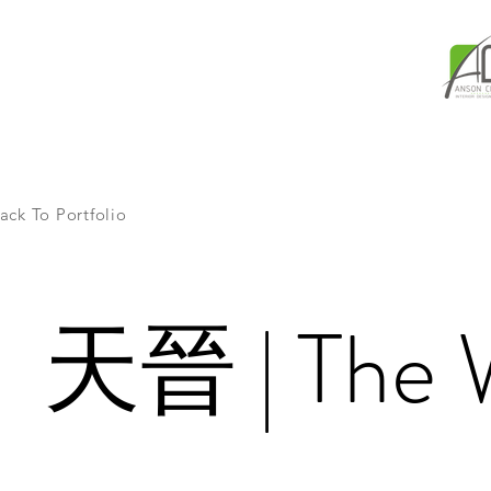
ack To Portfolio
天晉 | The 