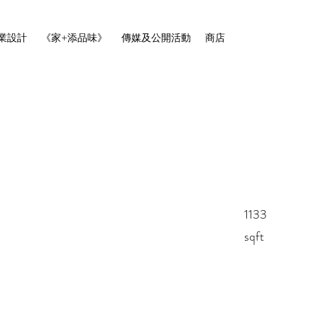
業設計
《家+添品味》
傳媒及公開活動
商店
1133
sqft