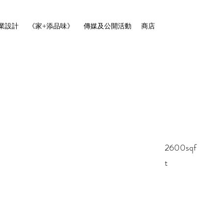
業設計
《家+添品味》
傳媒及公開活動
商店
2600sqf
t