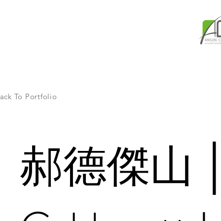
ack To Portfolio
郝德傑山 