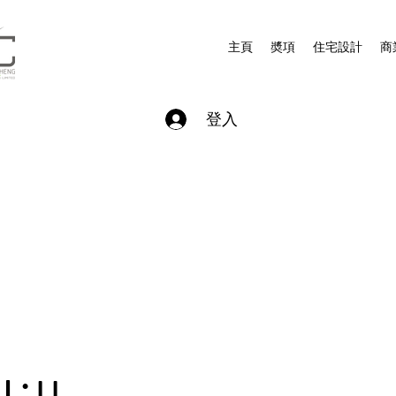
主頁
奬項
住宅設計
商
登入
│