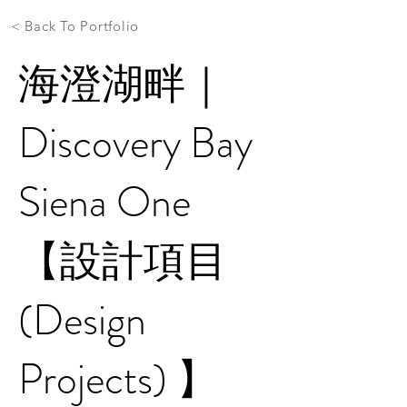
< Back To Portfolio
海澄湖畔｜
Discovery Bay
Siena One
【設計項目
(Design
Projects) 】