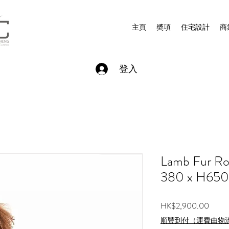
主頁
奬項
住宅設計
商
登入
Lamb Fur Ro
380 x H65
價
HK$2,900.00
格
順豐到付（運費由物